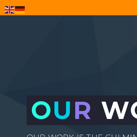
O
U
R
W