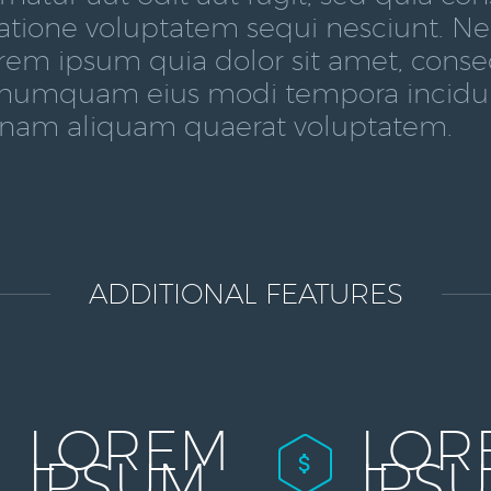
ratione voluptatem sequi nesciunt. N
rem ipsum quia dolor sit amet, consect
numquam eius modi tempora incidunt
am aliquam quaerat voluptatem.
ADDITIONAL FEATURES
LOREM
LOR
IPSUM
IPS

