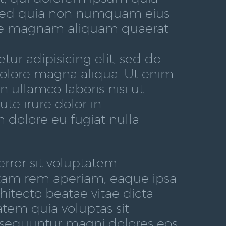
t, sed quia non numquam eius
ore magnam aliquam quaerat
ur adipisicing elit, sed do
dolore magna aliqua. Ut enim
 ullamco laboris nisi ut
te irure dolor in
m dolore eu fugiat nulla
error sit voluptatem
tam rem aperiam, eaque ipsa
chitecto beatae vitae dicta
tem quia voluptas sit
onsequuntur magni dolores eos