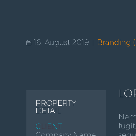
16. August 2019
Branding 
LO
PROPERTY
DETAIL
Nemo
fugi
CLIENT
sequ
Company Name