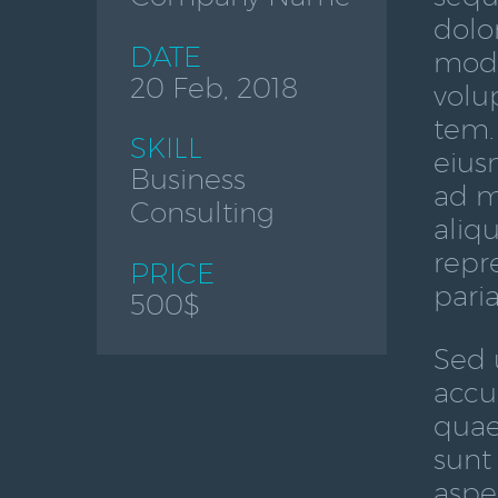
dolo
DATE
modi
20 Feb, 2018
volu
tem.
SKILL
eius
Business
ad m
Consulting
aliq
repr
PRICE
paria
500$
Sed 
accu
quae 
sunt
aspe