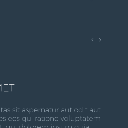


MET
 sit aspernatur aut odit aut
es eos qui ratione voluptatem
t, qui dolorem ipsum quia