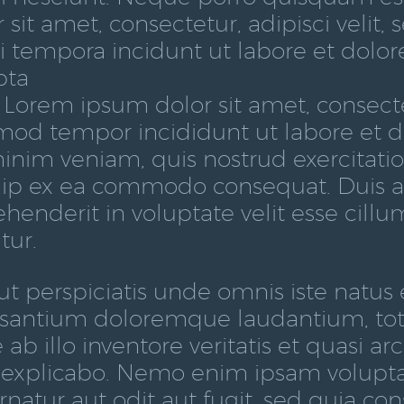
r sit amet, consectetur, adipisci veli
 tempora incidunt ut labore et dol
pta
 Lorem ipsum dolor sit amet, consectet
mod tempor incididunt ut labore et 
inim veniam, quis nostrud exercitation
uip ex ea commodo consequat. Duis au
ehenderit in voluptate velit esse cillu
tur.
ut perspiciatis unde omnis iste natus 
santium doloremque laudantium, to
ab illo inventore veritatis et quasi ar
 explicabo. Nemo enim ipsam volupta
rnatur aut odit aut fugit, sed quia c