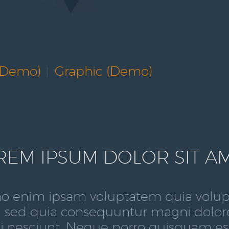
(Demo)
Graphic (Demo)
REM IPSUM DOLOR SIT A
 enim ipsam voluptatem quia voluptas
t, sed quia consequuntur magni dolor
i nesciunt. Neque porro quisquam es