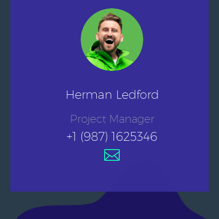
Herman Ledford
Project Manager
+1 (987) 1625346