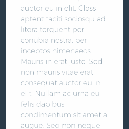
auctor eu in elit. Class
aptent taciti sociosqu ad
litora torquent per
conubia nostra, per
inceptos himenaeos.
Mauris in erat justo. Sed
non mauris vitae erat
consequat auctor eu in
elit. Nullam ac urna eu
felis dapibus
condimentum sit amet a
augue. Sed non neque