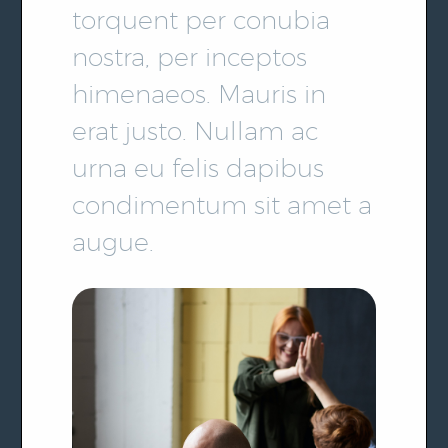
torquent per conubia
nostra, per inceptos
himenaeos. Mauris in
erat justo. Nullam ac
urna eu felis dapibus
condimentum sit amet a
augue.