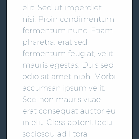
elit. Sed ut imperdiet
nisi. Proin condimentum
fermentum nunc. Etiam
pharetra, erat sed
fermentum feugiat, velit
mauris egestas. Duis sed
odio sit amet nibh. Morbi
accumsan ipsum velit.
Sed non mauris vitae
erat consequat auctor eu
in elit. Class aptent taciti
sociosqu ad litora