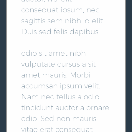
consequat ipsum, nec
sagittis sem nibh id elit.
Duis sed felis dapibus
odio sit amet nibh
vulputate cursus a sit
amet mauris. Morbi
accumsan ipsum velit.
Nam nec tellus a odio
tincidunt auctor a ornare
odio. Sed non mauris
vitae erat consequat