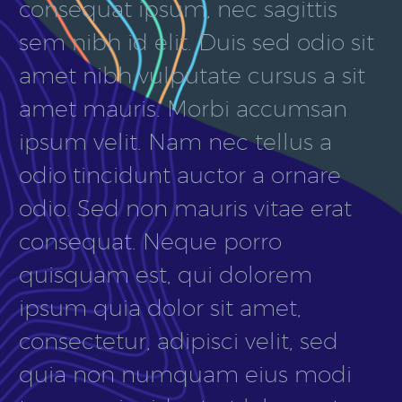
consequat ipsum, nec sagittis
sem nibh id elit. Duis sed odio sit
amet nibh vulputate cursus a sit
amet mauris. Morbi accumsan
ipsum velit. Nam nec tellus a
odio tincidunt auctor a ornare
odio. Sed non mauris vitae erat
consequat. Neque porro
quisquam est, qui dolorem
ipsum quia dolor sit amet,
consectetur, adipisci velit, sed
quia non numquam eius modi